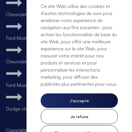
Ce site Web utilise des cookies et
d'autres technologies de suivi pour
Chevrolet Camaro SS v8
améliorer votre expérience de
navigation aux fins suivantes :
pour
activer les fonctionnalités de base du
Ford Mustang GT v8 Performance kit SHELBY
site Web
,
pour offrir une meilleure
expérience sur le site Web
,
pour
mesurer votre intérêt pour nos
Chevrolet Camaro v8 BVA
produits et services et pour
personnaliser les interactions
marketing
,
pour diffuser des
publicités plus pertinentes pour vous
.
Ford Mustang GT
J'accepte
Dodge challenger Shaker RT+
Je refuse
Copyright ©
We Trade Motors
.