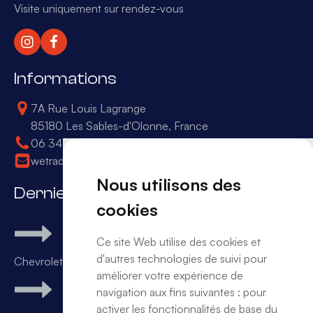
Visite uniquement sur rendez-vous
Informations
7A Rue Louis Lagrange
85180 Les Sables-d'Olonne, France
06 34 50 16 68
wetrade.office@gmail.com
Nous utilisons des
Derniers arrivages
cookies
Ce site Web utilise des cookies et
d'autres technologies de suivi pour
Chevrolet Camaro SS v8
améliorer votre expérience de
navigation aux fins suivantes :
pour
activer les fonctionnalités de base du